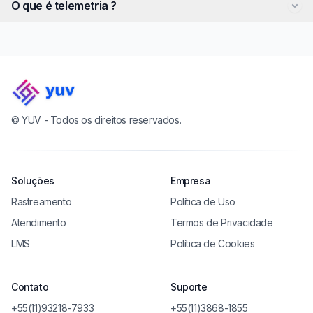
Uma empresa especializada em soluções inovadoras de
O que é telemetria ?
video telemetria, que se destaca pela precisão, segurança e
visibilidade total na gestão de frotas e ativos.
O conceito de telemetria se explica como uma tecnologia,
via equipamento instalado no objeto que será controlado, e
que tem como objetivo medir dados – distância, espaço,
tempo, localização – e repassá-los para uma central de
monitoramento, de forma remota, por internet, rádio ou
celular.
© YUV -
Todos os direitos reservados.
Soluções
Empresa
Rastreamento
Política de Uso
Atendimento
Termos de Privacidade
LMS
Política de Cookies
Contato
Suporte
+55(11)93218-7933
+55(11)3868-1855